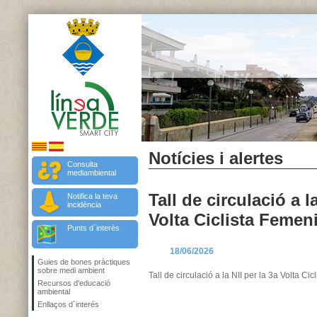
Notícies i alertes
Consulta
mediambiental
Tall de circulació a l
Notifica la teva
incidència
Volta Ciclista Femen
Punts d`interès
18/06/2026
Guies de bones pràctiques
sobre medi ambient
Tall de circulació a la NII per la 3a Volta Ci
Recursos d'educació
ambiental
Enllaços d´interés