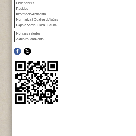
Ordenances
Residus
Informació Ambiental
Normativa i Qualitat d'Aigües
Espais Verds, Flora i Fauna
Notícies i alertes
Actualitat ambiental