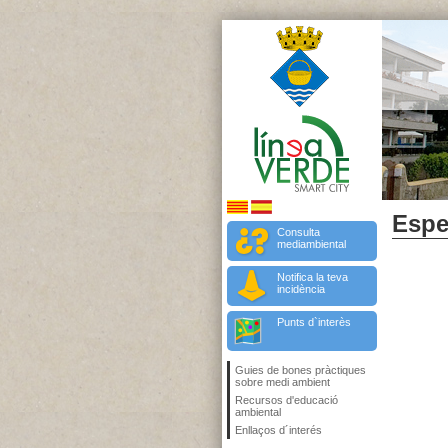
Espe
Consulta
mediambiental
Notifica la teva
incidència
Punts d`interès
Guies de bones pràctiques
sobre medi ambient
Recursos d'educació
ambiental
Enllaços d´interés