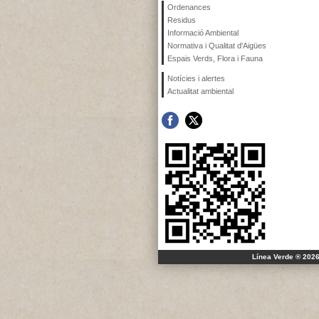
Ordenances
Residus
Informació Ambiental
Normativa i Qualitat d'Aigües
Espais Verds, Flora i Fauna
Notícies i alertes
Actualitat ambiental
Línea Verde ® 2026 