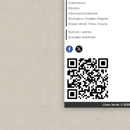
Ordenances
Residus
Informació Ambiental
Normativa i Qualitat d'Aigües
Espais Verds, Flora i Fauna
Notícies i alertes
Actualitat ambiental
Línea Verde ® 2026 