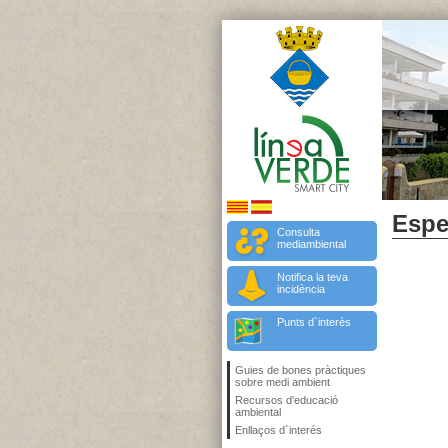
Espe
Consulta
mediambiental
Notifica la teva
incidència
Punts d`interès
Guies de bones pràctiques
sobre medi ambient
Recursos d'educació
ambiental
Enllaços d´interés